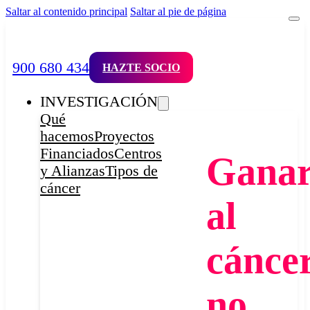
Saltar al contenido principal
Saltar al pie de página
900 680 434
HAZTE SOCIO
INVESTIGACIÓN
Qué
hacemos
Proyectos
Financiados
Centros
Gana
y Alianzas
Tipos de
cáncer
al
cánce
no