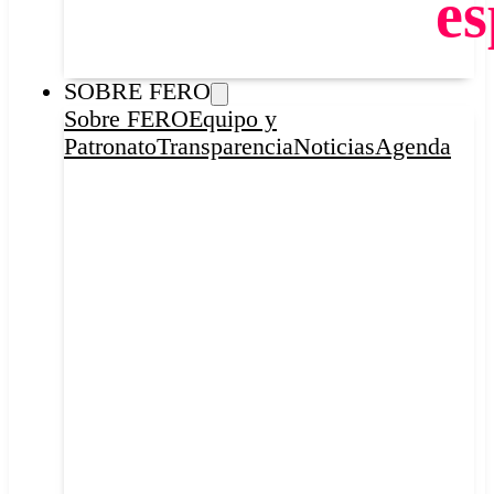
es
SOBRE FERO
Sobre FERO
Equipo y
Patronato
Transparencia
Noticias
Agenda