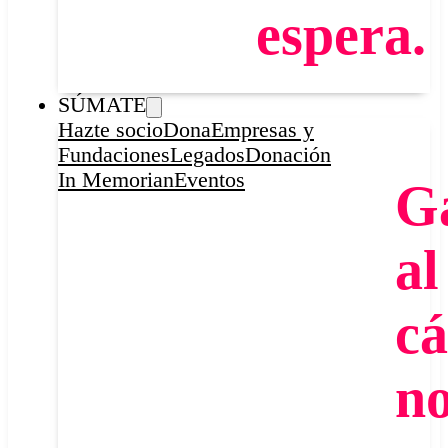
espera.
SÚMATE
Hazte socio
Dona
Empresas y
Fundaciones
Legados
Donación
In Memorian
Eventos
G
al
cá
n