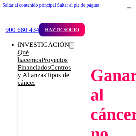
Saltar al contenido principal
Saltar al pie de página
900 680 434
HAZTE SOCIO
INVESTIGACIÓN
Qué
hacemos
Proyectos
Financiados
Centros
Gana
y Alianzas
Tipos de
cáncer
al
cánce
no