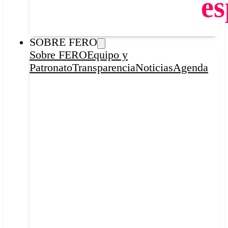
es
SOBRE FERO
Sobre FERO
Equipo y
Patronato
Transparencia
Noticias
Agenda