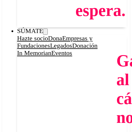
espera.
SÚMATE
Hazte socio
Dona
Empresas y
Fundaciones
Legados
Donación
In Memorian
Eventos
G
al
cá
n