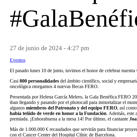
#GalaBenéf
27 de junio de 2024 - 4:27 pm
|
Eventos
El pasado lunes 10 de junio, tuvimos el honor de celebrar nuestra
Casi
800 personalidades
del ámbito científico, social y empresar
oncológica otorgamos 4 nuevas Becas FERO.
Presentada por Helena García Melero, la Gala Benéfica FERO 20
iban llegando y pasando por el photocall para inmortalizar el momen
algunos
miembros del Patronato y del equipo FERO
, así como
había teñido de verde en honor a la Fundación
. Además, este 
premiada. ¡Enhorabuena a la mesa 14! Por último, el cantante
Joa
Más de 1.000.000 € recaudados que servirán para financiar proyect
con el Cancer Center del Hospital Clínic de Barcelona.