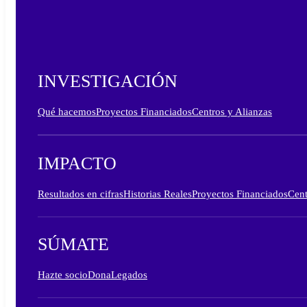
INVESTIGACIÓN
Qué hacemos
Proyectos Financiados
Centros y Alianzas
IMPACTO
Resultados en cifras
Historias Reales
Proyectos Financiados
Cent
SÚMATE
Hazte socio
Dona
Legados