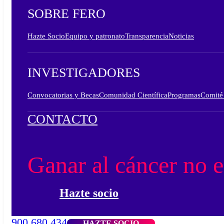
SOBRE FERO
Hazte Socio
Equipo y patronato
Transparencia
Noticias
INVESTIGADORES
Convocatorias y Becas
Comunidad Científica
Programas
Comité 
CONTACTO
Ganar al cáncer no e
Hazte socio
900 680 434
HAZTE SOCIO