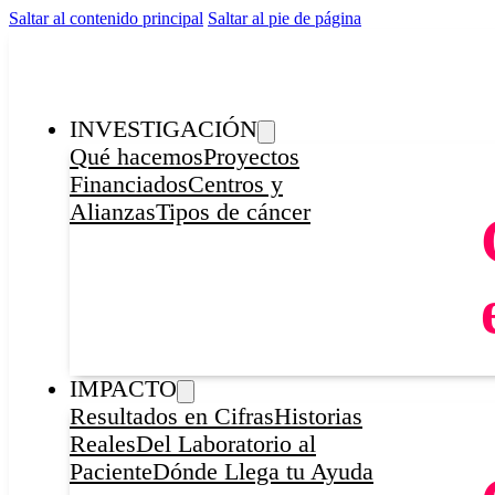
Saltar al contenido principal
Saltar al pie de página
INVESTIGACIÓN
Qué hacemos
Proyectos
Financiados
Centros y
Alianzas
Tipos de cáncer
IMPACTO
Resultados en Cifras
Historias
Reales
Del Laboratorio al
Paciente
Dónde Llega tu Ayuda