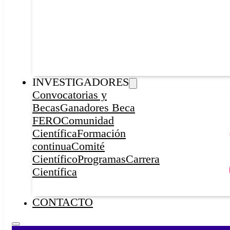
INVESTIGADORES
Convocatorias y
Becas
Ganadores Beca
FERO
Comunidad
Científica
Formación
continua
Comité
Científico
Programas
Carrera
Científica
CONTACTO