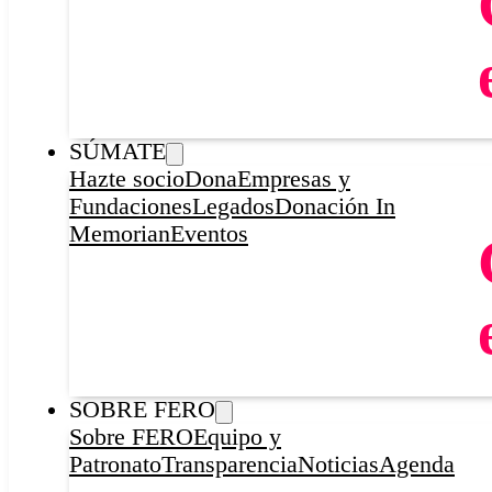
SÚMATE
Hazte socio
Dona
Empresas y
Fundaciones
Legados
Donación In
Memorian
Eventos
SOBRE FERO
Sobre FERO
Equipo y
Patronato
Transparencia
Noticias
Agenda